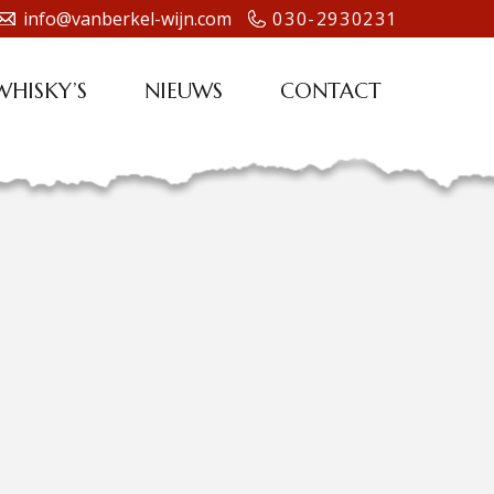
info@vanberkel-wijn.com
030-2930231
WHISKY’S
NIEUWS
CONTACT