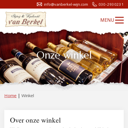
info@vanberkel-wijn.com
030-2930231
MENU
Onze winkel
|
Home
Winkel
Over onze winkel