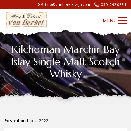
info@vanberkel-wijn.com
030-2930231
MENU
Kilchoman Marchir Bay
Islay Single Malt Scotch
Whisky
Posted on
feb 4, 2022