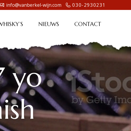
info@vanberkel-wijn.com
030-2930231
WHISKY’S
NIEUWS
CONTACT
7 yo
ish