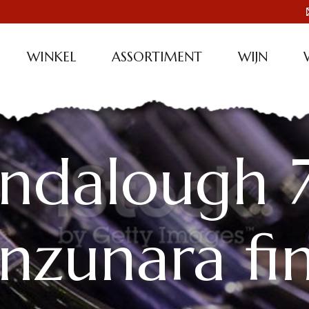
WINKEL
ASSORTIMENT
WIJN
ndalough 
nzunara fin