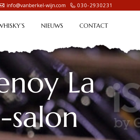
info@vanberkel-wijn.com
030-2930231
WHISKY’S
NIEUWS
CONTACT
enoy La
-salon