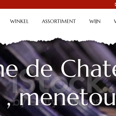
WINKEL
ASSORTIMENT
WIJN
e de Chat
, menetou